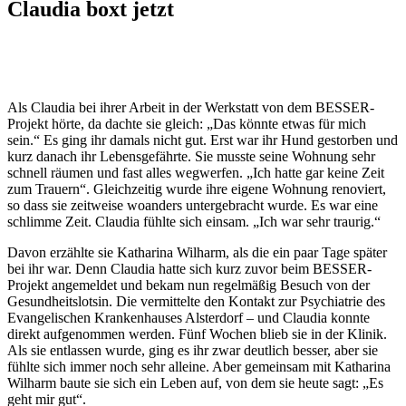
Claudia boxt jetzt
Als Claudia bei ihrer Arbeit in der Werkstatt von dem BESSER-
Projekt hörte, da dachte sie gleich: „Das könnte etwas für mich
sein.“ Es ging ihr damals nicht gut. Erst war ihr Hund gestorben und
kurz danach ihr Lebensgefährte. Sie musste seine Wohnung sehr
schnell räumen und fast alles wegwerfen. „Ich hatte gar keine Zeit
zum Trauern“. Gleichzeitig wurde ihre eigene Wohnung renoviert,
so dass sie zeitweise woanders untergebracht wurde. Es war eine
schlimme Zeit. Claudia fühlte sich einsam. „Ich war sehr traurig.“
Davon erzählte sie Katharina Wilharm, als die ein paar Tage später
bei ihr war. Denn Claudia hatte sich kurz zuvor beim BESSER-
Projekt angemeldet und bekam nun regelmäßig Besuch von der
Gesundheitslotsin. Die vermittelte den Kontakt zur Psychiatrie des
Evangelischen Krankenhauses Alsterdorf – und Claudia konnte
direkt aufgenommen werden. Fünf Wochen blieb sie in der Klinik.
Als sie entlassen wurde, ging es ihr zwar deutlich besser, aber sie
fühlte sich immer noch sehr alleine. Aber gemeinsam mit Katharina
Wilharm baute sie sich ein Leben auf, von dem sie heute sagt: „Es
geht mir gut“.