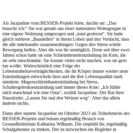
Als Jacqueline vom BESSER-Projekt hörte, dachte sie: „Das
brauche ich:“ Sie war gerade aus einer stationären Wohngruppe in
eine eigene Wohnung umgezogen und „total gestresst“. Sie hatte
gleich mehrere „Baustellen“ in ihrem Leben und den Verdacht, dass
die alle miteinander zusammenhingen: Gegen den Stress würde
Bewegung helfen. Aber die war ihr unmöglich. Denn seit über zwei
Jahren schon hatte sie eine Schleimbeutelentzündung im Knie, die
sie sehr einschränkte. Sie konnte vieles nicht machen, was sie gern
tun wollte. Wahrscheinlich eine Folge der
Lebensmittelunverträglichkeiten, die ihr Körper immer wieder neue
Entzündungen entwickeln lässt und die ihre Lebensqualität stark
minderte. Magenschleimhautentzündung bei Stress,
Schultergelenksentzündung und immer dieses Knie: „Ich fühlte
mich manchmal wie eine Oma“, erzählt Jacqueline. Der Rat ihrer
Hausärztin: „Lassen Sie mal den Weizen weg“. Aber das allein
änderte nichts.
Dann aber startete Jacqueline im Oktober 2023 als Teilnehmerin des
BESSER-Projekts und bekam regelmäßig Besuch von
Gesundheitslotsin Katharina Wilharm. Die empfahl ihr, regelmäßig
Schafgabentee zu trinken. Der ist inzwischen ein Begleiter in