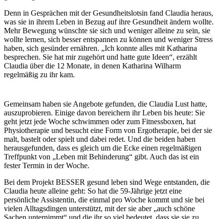
Denn in Gesprächen mit der Gesundheitslotsin fand Claudia heraus,
was sie in ihrem Leben in Bezug auf ihre Gesundheit ändern wollte.
Mehr Bewegung wünschte sie sich und weniger alleine zu sein, sie
wollte lernen, sich besser entspannen zu können und weniger Stress
haben, sich gesünder ernähren. „Ich konnte alles mit Katharina
besprechen. Sie hat mir zugehört und hatte gute Ideen“, erzählt
Claudia über die 12 Monate, in denen Katharina Wilharm
regelmäßig zu ihr kam.
Gemeinsam haben sie Angebote gefunden, die Claudia Lust hatte,
auszuprobieren. Einige davon bereichern ihr Leben bis heute: Sie
geht jetzt jede Woche schwimmen oder zum Fitnessboxen, hat
Physiotherapie und besucht eine Form von Ergotherapie, bei der sie
malt, bastelt oder spielt und dabei redet. Und die beiden haben
herausgefunden, dass es gleich um die Ecke einen regelmäßigen
Treffpunkt von „Leben mit Behinderung“ gibt. Auch das ist ein
fester Termin in der Woche.
Bei dem Projekt BESSER gesund leben sind Wege entstanden, die
Claudia heute alleine geht: So hat die 59-Jährige jetzt eine
persönliche Assistentin, die einmal pro Woche kommt und sie bei
vielen Alltagsdingen unterstützt, mit der sie aber „auch schöne
Sachen unternimmt“ und die ihr so viel bedeutet, dass sie sie zu