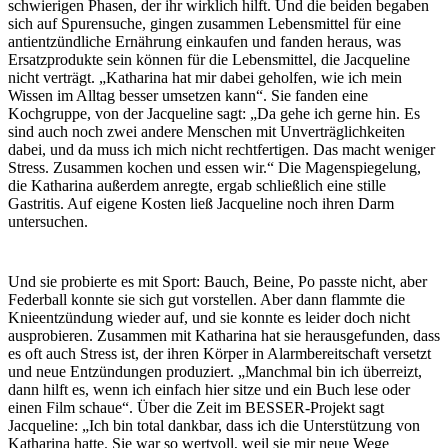
schwierigen Phasen, der ihr wirklich hilft. Und die beiden begaben
sich auf Spurensuche, gingen zusammen Lebensmittel für eine
antientzündliche Ernährung einkaufen und fanden heraus, was
Ersatzprodukte sein können für die Lebensmittel, die Jacqueline
nicht verträgt. „Katharina hat mir dabei geholfen, wie ich mein
Wissen im Alltag besser umsetzen kann“. Sie fanden eine
Kochgruppe, von der Jacqueline sagt: „Da gehe ich gerne hin. Es
sind auch noch zwei andere Menschen mit Unverträglichkeiten
dabei, und da muss ich mich nicht rechtfertigen. Das macht weniger
Stress. Zusammen kochen und essen wir.“ Die Magenspiegelung,
die Katharina außerdem anregte, ergab schließlich eine stille
Gastritis. Auf eigene Kosten ließ Jacqueline noch ihren Darm
untersuchen.
Und sie probierte es mit Sport: Bauch, Beine, Po passte nicht, aber
Federball konnte sie sich gut vorstellen. Aber dann flammte die
Knieentzündung wieder auf, und sie konnte es leider doch nicht
ausprobieren. Zusammen mit Katharina hat sie herausgefunden, dass
es oft auch Stress ist, der ihren Körper in Alarmbereitschaft versetzt
und neue Entzündungen produziert. „Manchmal bin ich überreizt,
dann hilft es, wenn ich einfach hier sitze und ein Buch lese oder
einen Film schaue“. Über die Zeit im BESSER-Projekt sagt
Jacqueline: „Ich bin total dankbar, dass ich die Unterstützung von
Katharina hatte. Sie war so wertvoll, weil sie mir neue Wege